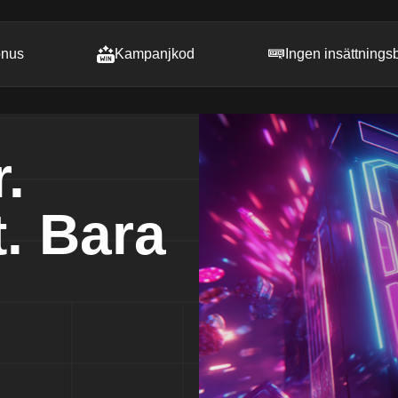
nus
Kampanjkod
Ingen insättning
.
t. Bara