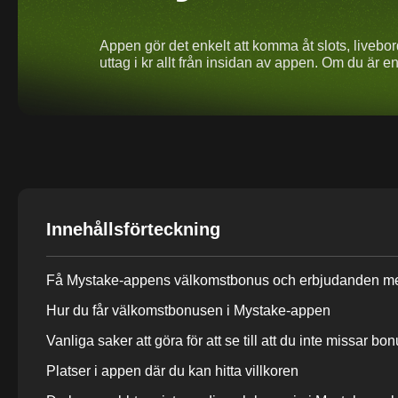
Appen gör det enkelt att komma åt slots, livebo
uttag i kr allt från insidan av appen. Om du är 
Innehållsförteckning
Få Mystake-appens välkomstbonus och erbjudanden m
Hur du får välkomstbonusen i Mystake-appen
Vanliga saker att göra för att se till att du inte missar bo
Platser i appen där du kan hitta villkoren