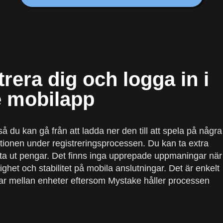
rera dig och logga in i
 mobilapp
du kan gå från att ladda ner den till att spela på några
tionen under registreringsprocessen. Du kan ta extra
er ta ut pengar. Det finns inga upprepade uppmaningar när
ghet och stabilitet på mobila anslutningar. Det är enkelt
lar mellan enheter eftersom Mystake håller processen