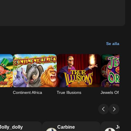
Se alla
Continent Africa
True Illusions
Jewels Of The O
CommandX
Jolly_dolly
Carbin