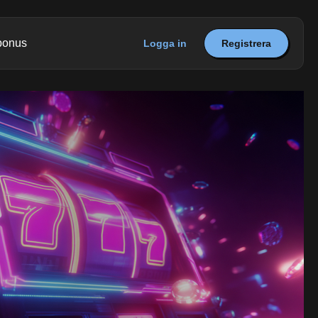
sbonus
Logga in
Registrera