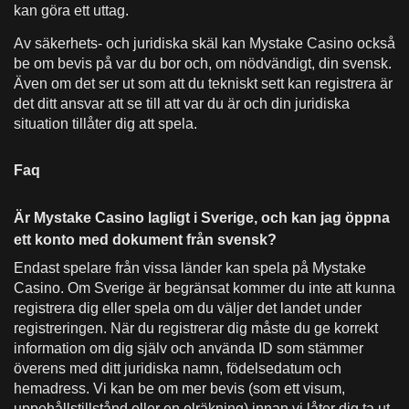
kan göra ett uttag.
Av säkerhets- och juridiska skäl kan Mystake Casino också
be om bevis på var du bor och, om nödvändigt, din svensk.
Även om det ser ut som att du tekniskt sett kan registrera är
det ditt ansvar att se till att var du är och din juridiska
situation tillåter dig att spela.
Faq
Är Mystake Casino lagligt i Sverige, och kan jag öppna
ett konto med dokument från svensk?
Endast spelare från vissa länder kan spela på Mystake
Casino. Om Sverige är begränsat kommer du inte att kunna
registrera dig eller spela om du väljer det landet under
registreringen. När du registrerar dig måste du ge korrekt
information om dig själv och använda ID som stämmer
överens med ditt juridiska namn, födelsedatum och
hemadress. Vi kan be om mer bevis (som ett visum,
uppehållstillstånd eller en elräkning) innan vi låter dig ta ut