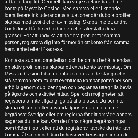
att ta för lång tid. Generellt kan varje spelare bara ha ett
konto på Mystake Casino. Med samma eller liknande
identifierare inkluderar detta situationer där dubbla profiler
skapas med avsikt eller av misstag. Skapa inte ett andra
konto för att få fler erbjudanden eller återställa dina
gränser. För att undvika att ha flera profiler för samma
person, registrera dig inte för mer än ett konto från samma
hem, enhet eller IP-adress.
Kontakta support omedelbart och be om att behålla endast
en aktiv profil om du skapar ett extra konto av misstag. Om
Mystake Casino hittar dubbla konton kan de stänga eller
slå samman dem, ta bort eventuella kampanjförmåner som
erhölls genom dupliceringen och begränsa uttag tills bevis
på ägande och aktivitet hittas. Spel och möjligheten att
registrera är inte tillgängliga på alla platser. Du bör inte
skapa ett konto eller använda tjänsterna om du är i ett
begränsat Sverige eller om reglerna för ditt område annars
säger att du inte kan. Om det finns några begränsningar
som träder i kraft efter att du registrerar kanske du inte kan
komma åt sajten och kan behöva verifieras igen innan du