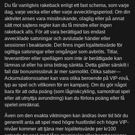
Du får vanligtvis rakeback enligt ett fast schema, som varje
dag, varje vecka eller efter varje avvecklingsperiod. Om din
aktivitet anses vara missbrukande, olaglig eller på annat
sätt mot sajtens regler kan du få mindre eller ingen
rakeback alls. För att vara berättigad tas endast
avvecklade satsningar och avslutade händer eller
sessioner i beaktande. Det finns inget lojalitetsvärde för
ogiltiga satsningar eller omgångar som avbröts. Titlar,
leverantörer eller spellägen som inte är berättigade kan
lämnas ut eller ha sina bidrag sänkta. Detta gäller särskilt i
fall där bonusmissbruk är mer sannolikt. Olika satser—
Ackumulationssatser kan vara olika beroende på VIP-nivå,
typ av spel och villkoren för en kampanj. Om du gör något
bara för att odla poäng (som lågriskcykling, samordnat spel
eller att utnyttja avrundning) kan du förlora poäng eller få
spelet omräknat.
Även om den exakta viktningen kan ändras över tid bör du
generellt anta att spel med högre husfördel och högre VIP-
nivåer kommer att tjäna mer lojalitetsvärde per kr100