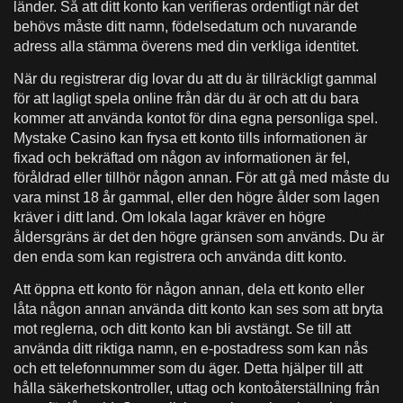
länder. Så att ditt konto kan verifieras ordentligt när det
behövs måste ditt namn, födelsedatum och nuvarande
adress alla stämma överens med din verkliga identitet.
När du registrerar dig lovar du att du är tillräckligt gammal
för att lagligt spela online från där du är och att du bara
kommer att använda kontot för dina egna personliga spel.
Mystake Casino kan frysa ett konto tills informationen är
fixad och bekräftad om någon av informationen är fel,
föråldrad eller tillhör någon annan. För att gå med måste du
vara minst 18 år gammal, eller den högre ålder som lagen
kräver i ditt land. Om lokala lagar kräver en högre
åldersgräns är det den högre gränsen som används. Du är
den enda som kan registrera och använda ditt konto.
Att öppna ett konto för någon annan, dela ett konto eller
låta någon annan använda ditt konto kan ses som att bryta
mot reglerna, och ditt konto kan bli avstängt. Se till att
använda ditt riktiga namn, en e-postadress som kan nås
och ett telefonnummer som du äger. Detta hjälper till att
hålla säkerhetskontroller, uttag och kontoåterställning från