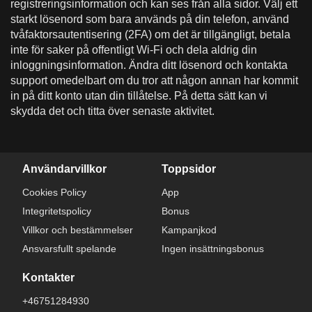
registreringsinformation och kan ses från alla sidor. Välj ett
starkt lösenord som bara används på din telefon, använd
tvåfaktorsautentisering (2FA) om det är tillgängligt, betala
inte för saker på offentligt Wi-Fi och dela aldrig din
inloggningsinformation. Ändra ditt lösenord och kontakta
support omedelbart om du tror att någon annan har kommit
in på ditt konto utan din tillåtelse. På detta sätt kan vi
skydda det och titta över senaste aktivitet.
Användarvillkor
Toppsidor
Cookies Policy
App
Integritetspolicy
Bonus
Villkor och bestämmelser
Kampanjkod
Ansvarsfullt spelande
Ingen insättningsbonus
Kontakter
+46751284930