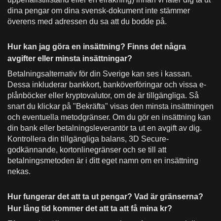
dina pengar om dina svensk-dokument inte stämmer
överens med adressen du sa att du bodde på.
Hur kan jag göra en insättning? Finns det några
avgifter eller minsta insättningar?
Betalningsalternativ för din Sverige kan ses i kassan.
Dessa inkluderar bankkort, banköverföringar och vissa e-
plånböcker eller kryptovalutor, om de är tillgängliga. Så
snart du klickar på "Bekräfta" visas den minsta insättningen
och eventuella metodgränser. Om du gör en insättning kan
din bank eller betalningsleverantör ta ut en avgift av dig.
Kontrollera din tillgängliga balans, 3D Secure-
godkännande, kortonlinegränser och se till att
betalningsmetoden är i ditt eget namn om en insättning
nekas.
Hur fungerar det att ta ut pengar? Vad är gränserna?
Hur lång tid kommer det att ta att få mina kr?